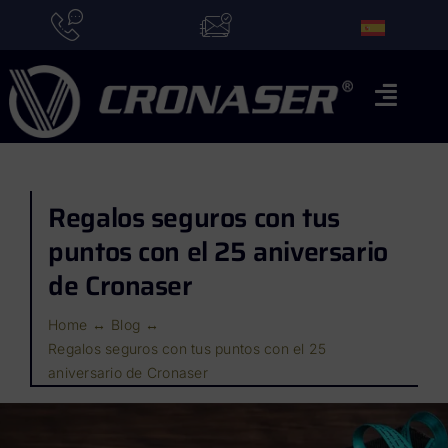
Saltar
al
contenido
Toggl
Naviga
Inicio
Regalos seguros con tus
Marcas
puntos con el 25 aniversario
Aplicaciones
de Cronaser
Quiénes somos
Home
Blog
Actualidad
Regalos seguros con tus puntos con el 25
aniversario de Cronaser
Contacto