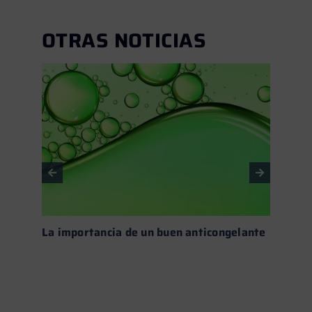
OTRAS NOTICIAS
La importancia de un buen anticongelante
Fluid
calor
Leer más →