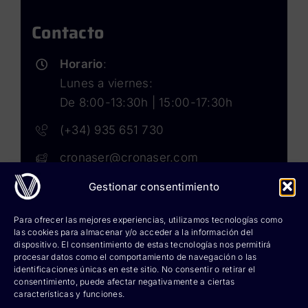
Contacto
Horario
:
Lunes a viernes:
De 8:00-13:30h | 15:00-17:30h
(+34) 935 651 730
cronaser@cronaser.com
Gestionar consentimiento
Rokwell
Para ofrecer las mejores experiencias, utilizamos tecnologías como
las cookies para almacenar y/o acceder a la información del
Corium lubricants
dispositivo. El consentimiento de estas tecnologías nos permitirá
procesar datos como el comportamiento de navegación o las
identificaciones únicas en este sitio. No consentir o retirar el
Corium chemicals
consentimiento, puede afectar negativamente a ciertas
características y funciones.
Corium sprays