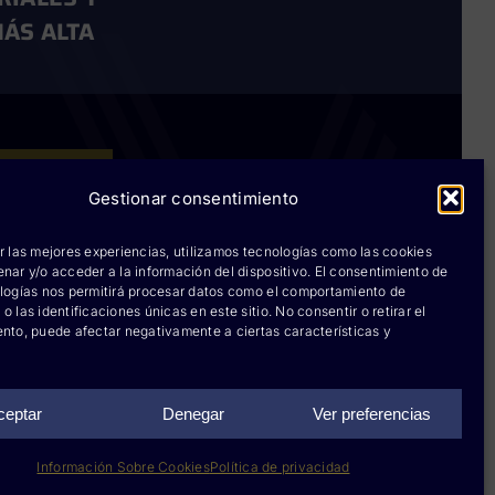
ÁS ALTA
Rokwell
Gestionar consentimiento
ium lubricants
r las mejores experiencias, utilizamos tecnologías como las cookies
nar y/o acceder a la información del dispositivo. El consentimiento de
rium chemicals
logías nos permitirá procesar datos como el comportamiento de
 las identificaciones únicas en este sitio. No consentir o retirar el
rium sprays
nto, puede afectar negativamente a ciertas características y
onatron
-per Lube
ceptar
Denegar
Ver preferencias
cookies
|
Diseño web: qualitystudio
Información Sobre Cookies
Política de privacidad