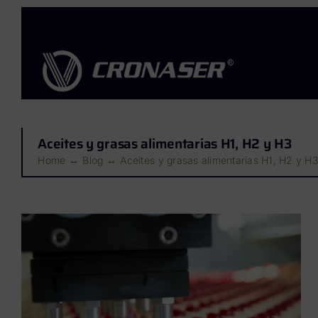
Saltar
al
contenido
Aceites y grasas alimentarias H1, H2 y H3
Home
Blog
Aceites y grasas alimentarias H1, H2 y H3