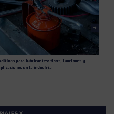
Aditivos para lubricantes: tipos, funciones y
Clasi
aplicaciones en la industria
técni
Leer más →
RIALES Y