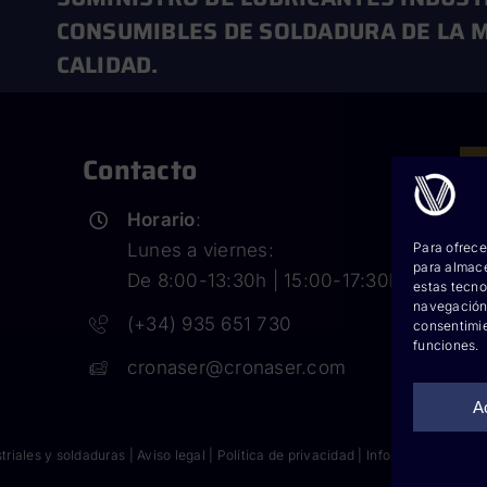
CONSUMIBLES DE SOLDADURA DE LA M
CALIDAD.
Contacto
Horario
:
Cor
Para ofrece
Lunes a viernes:
para almace
Co
De 8:00-13:30h | 15:00-17:30h
estas tecno
navegación o
Co
(+34) 935 651 730
consentimie
funciones.
Cr
cronaser@cronaser.com
Hy
A
triales y soldaduras |
Aviso legal
|
Política de privacidad
|
Información sobre 