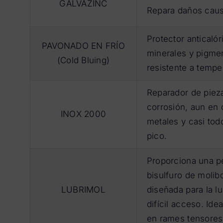
GALVAZINC
Repara daños causa
Protector anticaló
PAVONADO EN FRÍO
minerales y pigmen
(Cold Bluing)
resistente a tempe
Reparador de pieza
corrosión, aun en
INOX 2000
metales y casi tod
pico.
Proporciona una pe
bisulfuro de moli
LUBRIMOL
diseñada para la 
difícil acceso. Ide
en rames tensores