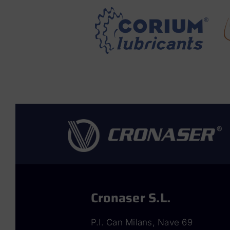
Cronaser S.L.
P.I. Can Milans, Nave 69