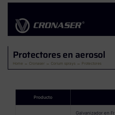
Saltar
al
contenido
Protectores en aerosol
Home
Cronaser
Corium sprays
Protectores
Producto
Galvanizador en Fr