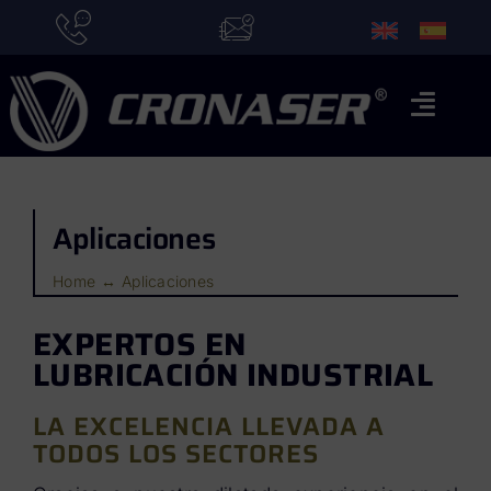
Saltar
al
contenido
Toggl
Naviga
Inicio
Aplicaciones
Marcas
Aplicaciones
Home
Aplicaciones
Quiénes somos
EXPERTOS EN
LUBRICACIÓN INDUSTRIAL
Actualidad
LA EXCELENCIA LLEVADA A
Contacto
TODOS LOS SECTORES