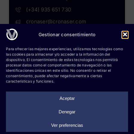
(+34) 935 651 730
cronaser@cronaser.com
Gestionar consentimiento
Rokwell
Para ofrecer las mejores experiencias, utilizamos tecnologías como
las cookies para almacenar y/o acceder a la información del
Corium lubricants
dispositivo. El consentimiento de estas tecnologías nos permitirá
procesar datos como el comportamiento de navegación o las
identificaciones únicas en este sitio. No consentir o retirar el
Corium chemicals
consentimiento, puede afectar negativamente a ciertas
características y funciones.
Corium sprays
Cronatron
Aceptar
Hy-per Lube
Denegar
Ver preferencias
©
2026 Cronaser, lubricantes industriales y soldaduras |
Aviso legal
|
Política de privacidad
|
Información sobre