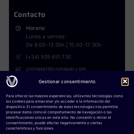
Contacto
Horario
:
Lunes a viernes:
De 8:00-13:30h | 15:00-17:30h
(+34) 935 651 730
cronaser@cronaser.com
Gestionar consentimiento
Rokwell
Para ofrecer las mejores experiencias, utilizamos tecnologías como
las cookies para almacenar y/o acceder a la información del
Corium lubricants
dispositivo. El consentimiento de estas tecnologías nos permitirá
procesar datos como el comportamiento de navegación o las
identificaciones únicas en este sitio. No consentir o retirar el
Corium chemicals
consentimiento, puede afectar negativamente a ciertas
características y funciones.
Corium sprays