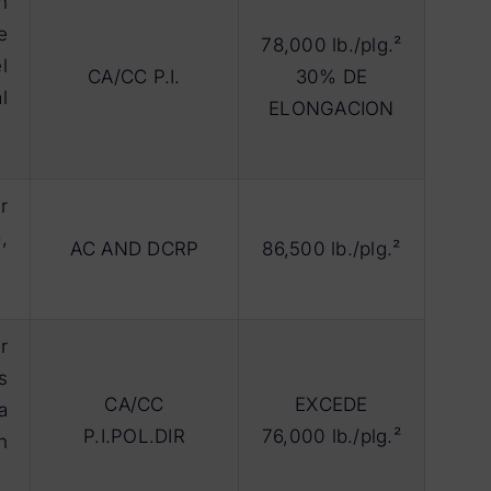
n
e
78,000 lb./plg.²
l
CA/CC P.I.
30% DE
l
ELONGACION
r
,
AC AND DCRP
86,500 lb./plg.²
r
s
CA/CC
EXCEDE
a
P.I.POL.DIR
76,000 lb./plg.²
n