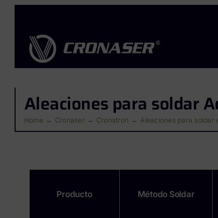
Saltar
al
contenido
Aleaciones para soldar A
Home
Cronaser
Cronatron
Aleaciones para soldar
Producto
Método Soldar