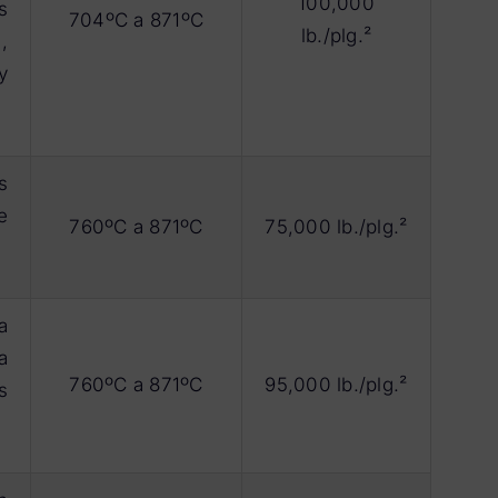
100,000
s
704ºC a 871ºC
lb./plg.²
,
y
s
e
760ºC a 871ºC
75,000 lb./plg.²
a
a
760ºC a 871ºC
95,000 lb./plg.²
s