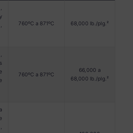
,
y
760ºC a 871ºC
68,000 lb./plg.²
,
,
s
66,000 a
e
760ºC a 871ºC
68,000 lb./plg.²
e
a
e
,