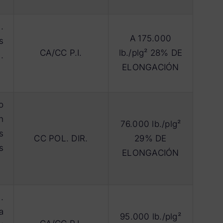
.
A 175.000
s
CA/CC P.I.
lb./plg² 28% DE
.
ELONGACIÓN
o
n
76.000 lb./plg²
s
CC POL. DIR.
29% DE
s
ELONGACIÓN
.
a
95.000 lb./plg²