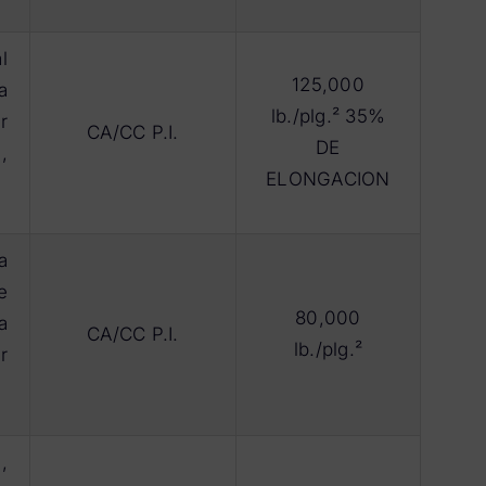
l
125,000
a
lb./plg.² 35%
r
CA/CC P.I.
DE
,
ELONGACION
a
e
80,000
a
CA/CC P.I.
lb./plg.²
r
,