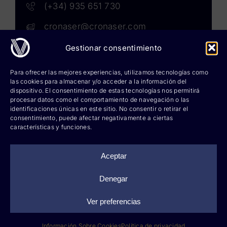
(+34) 935 651 730
cronaser@cronaser.com
Gestionar consentimiento
Rokwell
Para ofrecer las mejores experiencias, utilizamos tecnologías como
las cookies para almacenar y/o acceder a la información del
Corium lubricants
dispositivo. El consentimiento de estas tecnologías nos permitirá
procesar datos como el comportamiento de navegación o las
identificaciones únicas en este sitio. No consentir o retirar el
Corium chemicals
consentimiento, puede afectar negativamente a ciertas
características y funciones.
Corium sprays
Cronatron
Aceptar
Hy-per Lube
Denegar
Ver preferencias
©
2026 Cronaser, lubricantes industriales y soldaduras |
Aviso legal
|
Política de privacidad
|
Información sobre
cookies
|
Diseño web: qualitystudio
Información Sobre Cookies
Política de privacidad