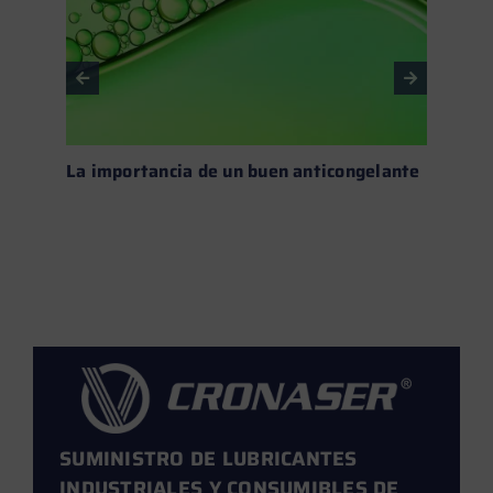
La importancia de un buen anticongelante
Fluid
calor
Leer más →
SUMINISTRO DE LUBRICANTES
INDUSTRIALES Y CONSUMIBLES DE