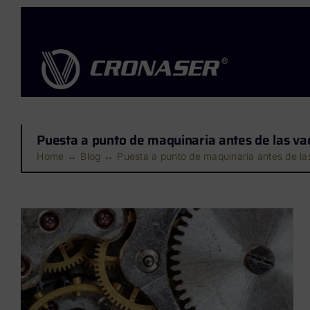
Saltar
al
contenido
Puesta a punto de maquinaria antes de las va
Home
Blog
Puesta a punto de maquinaria antes de l