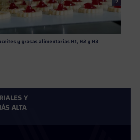
Aceites y grasas alimentarias H1, H2 y H3
Aditi
aplic
Leer más →
RIALES Y
ÁS ALTA