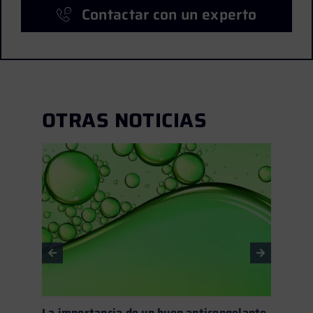
Contactar con un experto
OTRAS NOTICIAS
La importancia de un buen anticongelante
Fluid