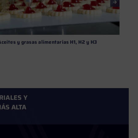
Aceites y grasas alimentarias H1, H2 y H3
Aditi
aplic
Leer más →
RIALES Y
ÁS ALTA