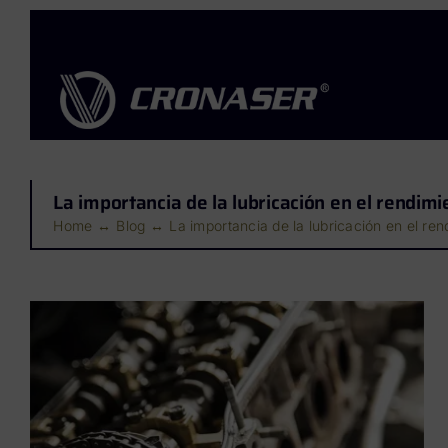
Saltar
al
contenido
La importancia de la lubricación en el rendimi
Home
Blog
La importancia de la lubricación en el rend