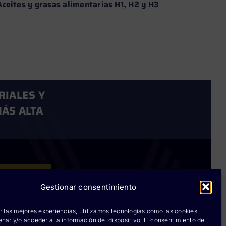
Aceites y grasas alimentarias H1, H2 y H3
Aditi
aplic
Leer más →
RIALES Y
ÁS ALTA
Rokwell
Gestionar consentimiento
ium lubricants
r las mejores experiencias, utilizamos tecnologías como las cookies
nar y/o acceder a la información del dispositivo. El consentimiento de
rium chemicals