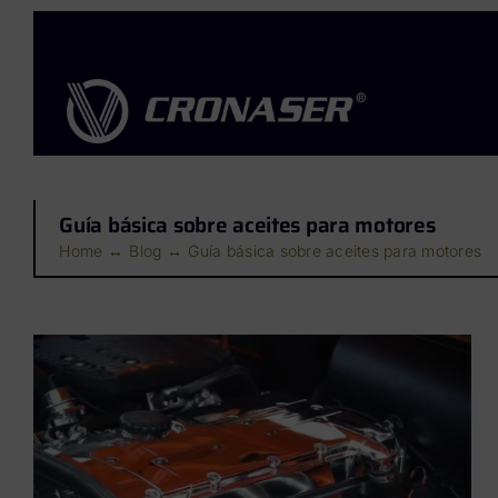
Saltar
al
contenido
Guía básica sobre aceites para motores
Home
Blog
Guía básica sobre aceites para motores