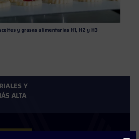
Aceites y grasas alimentarias H1, H2 y H3
Aditi
aplic
Leer más →
RIALES Y
ÁS ALTA
Rokwell