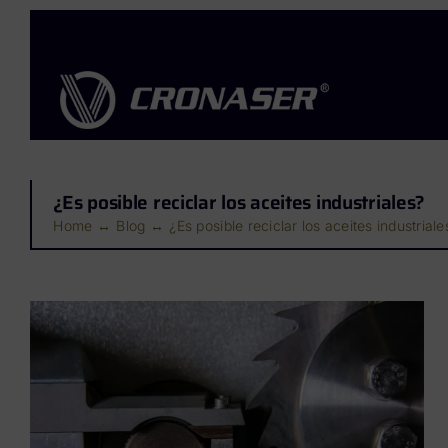
Saltar
al
contenido
¿Es posible reciclar los aceites industriales?
Home
Blog
¿Es posible reciclar los aceites industriale