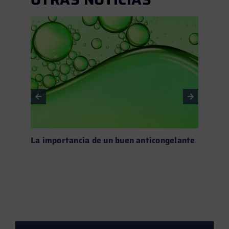
La importancia de un buen anticongelante
Fluid
calor
Leer más →