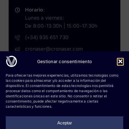
Horario
:
Lunes a viernes:
De 8:00-13:30h | 15:00-17:30h
(+34) 935 651 730
cronaser@cronaser.com
Gestionar consentimiento
Rokwell
Para ofrecer las mejores experiencias, utilizamos tecnologías como
las cookies para almacenar y/o acceder a la información del
Corium lubricants
dispositivo. El consentimiento de estas tecnologías nos permitirá
procesar datos como el comportamiento de navegación o las
identificaciones únicas en este sitio. No consentir o retirar el
Corium chemicals
consentimiento, puede afectar negativamente a ciertas
características y funciones.
Corium sprays
Cronatron
Aceptar