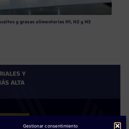
Aceites y grasas alimentarias H1, H2 y H3
Aditi
aplic
Leer más →
RIALES Y
ÁS ALTA
Rokwell
Gestionar consentimiento