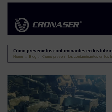
Saltar
al
contenido
Cómo prevenir los contaminantes en los lubric
Home
Blog
Cómo prevenir los contaminantes en los lu